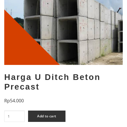
Harga U Ditch Beton
Precast
Rp
54.000
Harga
Add to cart
U
Ditch