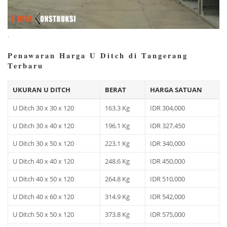
.
Penawaran Harga U Ditch di Tangerang
Terbaru
UKURAN U DITCH
BERAT
HARGA SATUAN
U Ditch 30 x 30 x 120
163.3 Kg
IDR 304,000
U Ditch 30 x 40 x 120
196.1 Kg
IDR 327,450
U Ditch 30 x 50 x 120
223.1 Kg
IDR 340,000
U Ditch 40 x 40 x 120
248.6 Kg
IDR 450,000
U Ditch 40 x 50 x 120
264.8 Kg
IDR 510,000
U Ditch 40 x 60 x 120
314.9 Kg
IDR 542,000
U Ditch 50 x 50 x 120
373.8 Kg
IDR 575,000