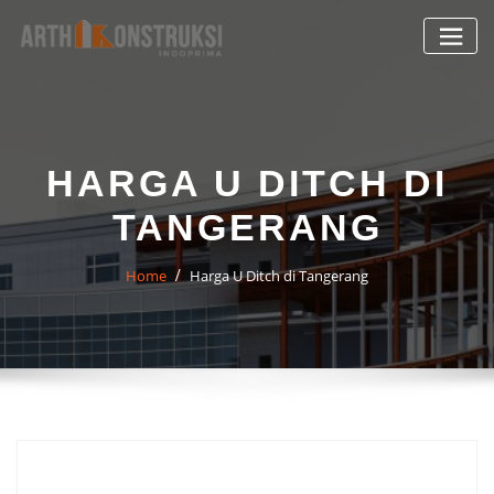
Skip
to
content
HARGA U DITCH DI
TANGERANG
Home
Harga U Ditch di Tangerang