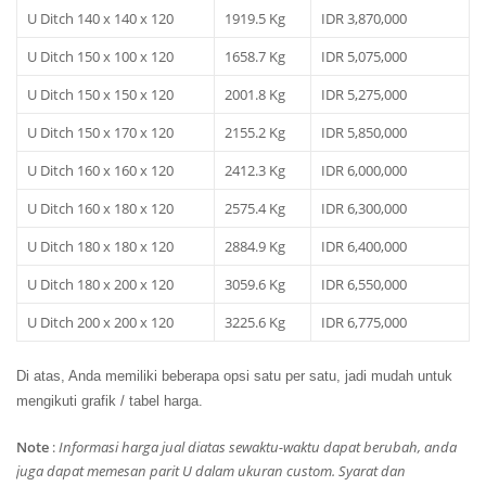
U Ditch 140 x 140 x 120
1919.5 Kg
IDR 3,870,000
U Ditch 150 x 100 x 120
1658.7 Kg
IDR 5,075,000
U Ditch 150 x 150 x 120
2001.8 Kg
IDR 5,275,000
U Ditch 150 x 170 x 120
2155.2 Kg
IDR 5,850,000
U Ditch 160 x 160 x 120
2412.3 Kg
IDR 6,000,000
U Ditch 160 x 180 x 120
2575.4 Kg
IDR 6,300,000
U Ditch 180 x 180 x 120
2884.9 Kg
IDR 6,400,000
U Ditch 180 x 200 x 120
3059.6 Kg
IDR 6,550,000
U Ditch 200 x 200 x 120
3225.6 Kg
IDR 6,775,000
Di atas, Anda memiliki beberapa opsi satu per satu, jadi mudah untuk
mengikuti grafik / tabel harga.
Note
:
Informasi harga jual diatas sewaktu-waktu dapat berubah, anda
juga dapat memesan parit U dalam ukuran custom. Syarat dan