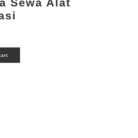
a Sewa Alat
asi
cart