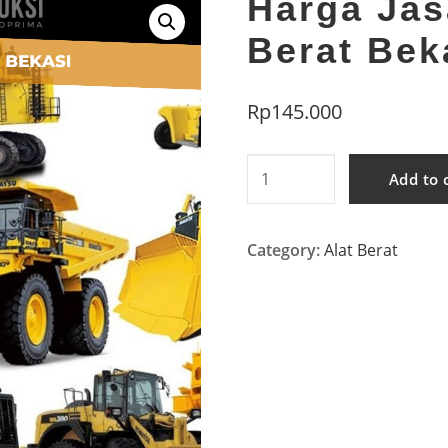
Harga Jas
Berat Bek
Rp
145.000
Harga
Add to 
Jasa
Sewa
Category:
Alat Berat
Alat
Berat
Bekasi
quantity