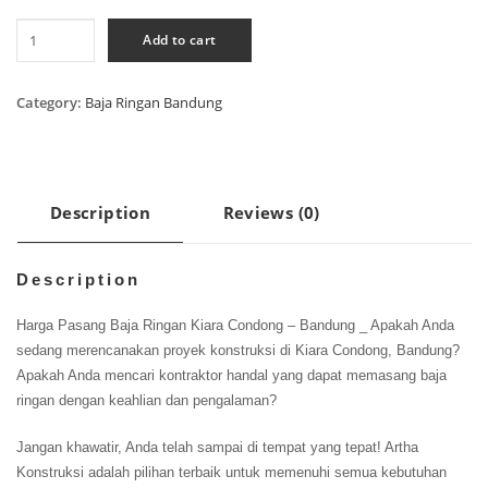
Harga
Add to cart
Pasang
Baja
Ringan
Category:
Baja Ringan Bandung
Kiara
Condong
quantity
Description
Reviews (0)
Description
Harga Pasang Baja Ringan Kiara Condong – Bandung _ Apakah Anda
sedang merencanakan proyek konstruksi di Kiara Condong, Bandung?
Apakah Anda mencari kontraktor handal yang dapat memasang baja
ringan dengan keahlian dan pengalaman?
Jangan khawatir, Anda telah sampai di tempat yang tepat! Artha
Konstruksi adalah pilihan terbaik untuk memenuhi semua kebutuhan