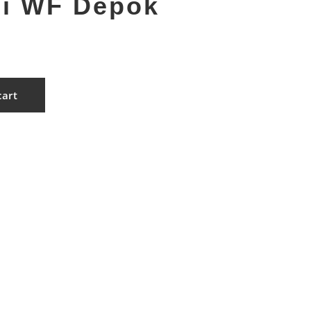
si WF Depok
cart