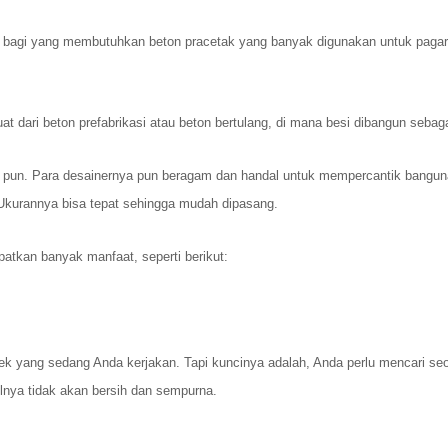
agi yang membutuhkan beton pracetak yang banyak digunakan untuk pagar jala
t dari beton prefabrikasi atau beton bertulang, di mana besi dibangun sebaga
pun. Para desainernya pun beragam dan handal untuk mempercantik bangunan. 
k. Ukurannya bisa tepat sehingga mudah dipasang.
patkan banyak manfaat, seperti berikut:
ek yang sedang Anda kerjakan. Tapi kuncinya adalah, Anda perlu mencari s
silnya tidak akan bersih dan sempurna.