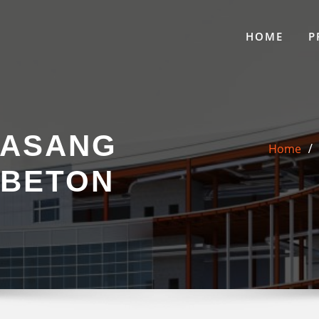
HOME
P
PASANG
Home
 BETON